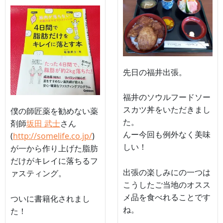
先日の福井出張。
福井のソウルフードソー
スカツ丼をいただきまし
僕の師匠薬を勧めない薬
た。
剤師
坂田 武士
さん
んー今回も例外なく美味
(
http://somelife.co.jp/
)
しい！
が一から作り上げた脂肪
だけがキレイに落ちるフ
出張の楽しみにの一つは
ァスティング。
こうしたご当地のオスス
メ品を食べれることです
ついに書籍化されまし
ね。
た！